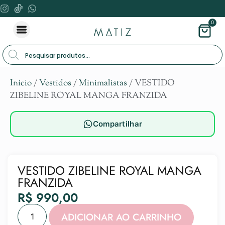
0
Início
/
Vestidos
/
Minimalistas
/ VESTIDO
ZIBELINE ROYAL MANGA FRANZIDA
Compartilhar
VESTIDO ZIBELINE ROYAL MANGA
FRANZIDA
R$
990,00
Alternat
ADICIONAR AO CARRINHO