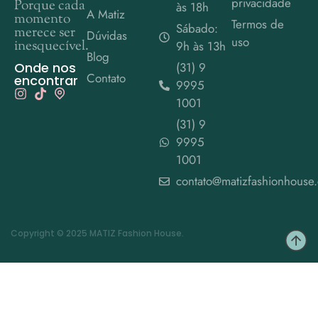
privacidade
Porque cada
às 18h
A Matiz
momento
Termos de
Sábado:
merece ser
Dúvidas
uso
inesquecível.
9h às 13h
Blog
Onde nos
(31) 9
Contato
encontrar
9995
1001
(31) 9
9995
1001
contato@matizfashionhouse
Copyright © 2025 MATIZ Fashion House.