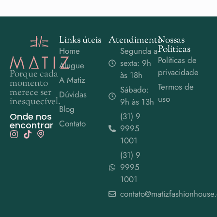
Links úteis
Atendimento
Nossas
Políticas
Home
Segunda a
Políticas de
sexta: 9h
Alugue
privacidade
Porque cada
às 18h
A Matiz
momento
Termos de
Sábado:
merece ser
Dúvidas
uso
inesquecível.
9h às 13h
Blog
Onde nos
(31) 9
Contato
encontrar
9995
1001
(31) 9
9995
1001
contato@matizfashionhouse