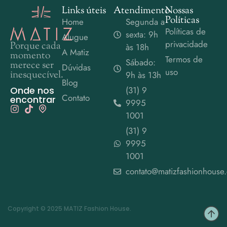
Links úteis
Atendimento
Nossas
Políticas
Home
Segunda a
Políticas de
sexta: 9h
Alugue
privacidade
Porque cada
às 18h
A Matiz
momento
Termos de
Sábado:
merece ser
Dúvidas
uso
inesquecível.
9h às 13h
Blog
Onde nos
(31) 9
Contato
encontrar
9995
1001
(31) 9
9995
1001
contato@matizfashionhouse
Copyright © 2025 MATIZ Fashion House.