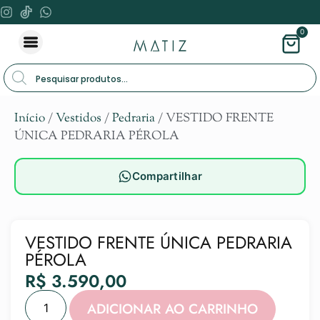
0
Início
/
Vestidos
/
Pedraria
/ VESTIDO FRENTE
ÚNICA PEDRARIA PÉROLA
Compartilhar
VESTIDO FRENTE ÚNICA PEDRARIA
PÉROLA
R$
3.590,00
Alternat
ADICIONAR AO CARRINHO