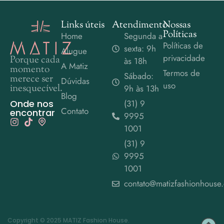
Links úteis
Atendimento
Nossas
Políticas
Home
Segunda a
Políticas de
sexta: 9h
Alugue
privacidade
Porque cada
às 18h
A Matiz
momento
Termos de
Sábado:
merece ser
Dúvidas
uso
inesquecível.
9h às 13h
Blog
Onde nos
(31) 9
Contato
encontrar
9995
1001
(31) 9
9995
1001
contato@matizfashionhouse
Copyright © 2025 MATIZ Fashion House.