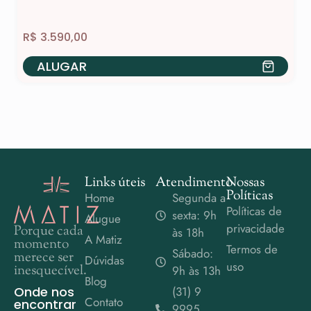
R$
3.590,00
ALUGAR
Links úteis
Atendimento
Nossas
Políticas
Home
Segunda a
Políticas de
sexta: 9h
Alugue
privacidade
Porque cada
às 18h
A Matiz
momento
Termos de
Sábado:
merece ser
Dúvidas
uso
inesquecível.
9h às 13h
Blog
Onde nos
(31) 9
Contato
encontrar
9995