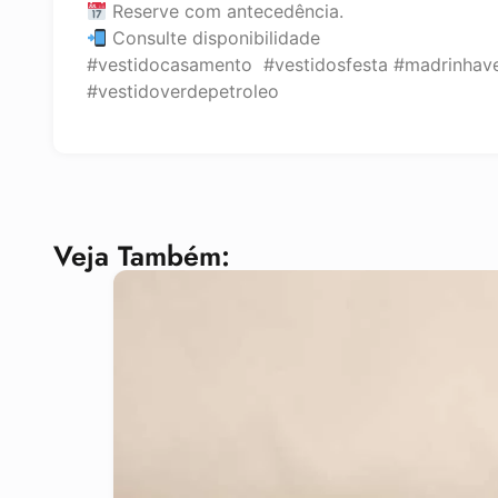
Reserve com antecedência.
Consulte disponibilidade
#vestidocasamento #vestidosfesta #madrinhave
#vestidoverdepetroleo
Veja Também: