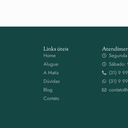
Links úteis
Atendimen
Home
Segunda 
Alugue
Sábado: 
A Matiz
(31) 9 9
Dúvidas
(31) 9 9
Blog
contato@
Contato