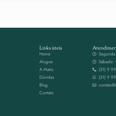
Links úteis
Atendimen
Home
Segunda 
Alugue
Sábado: 
A Matiz
(31) 9 9
Dúvidas
(31) 9 9
Blog
contato@
Contato