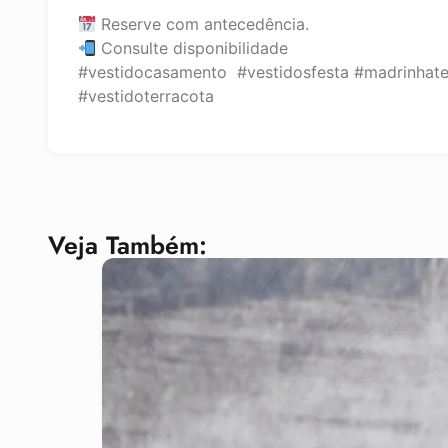
Reserve com antecedência.
Consulte disponibilidade
#vestidocasamento #vestidosfesta #madrinhate
#vestidoterracota
Veja Também: