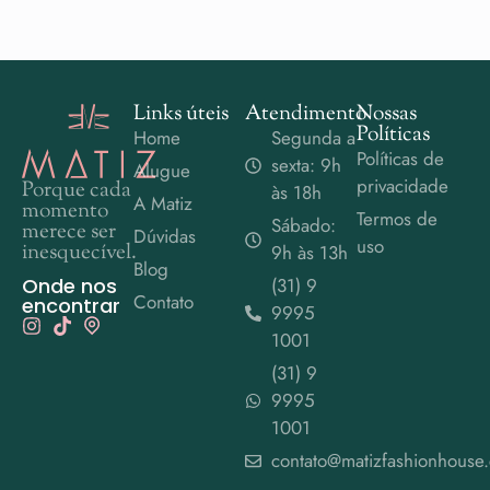
Links úteis
Atendimento
Nossas
Políticas
Home
Segunda a
Políticas de
sexta: 9h
Alugue
privacidade
Porque cada
às 18h
A Matiz
momento
Termos de
Sábado:
merece ser
Dúvidas
uso
inesquecível.
9h às 13h
Blog
Onde nos
(31) 9
Contato
encontrar
9995
1001
(31) 9
9995
1001
contato@matizfashionhouse