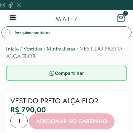
0
Início
/
Vestidos
/
Minimalistas
/ VESTIDO PRETO
ALÇA FLOR
Compartilhar
VESTIDO PRETO ALÇA FLOR
R$
790,00
Alternat
ADICIONAR AO CARRINHO