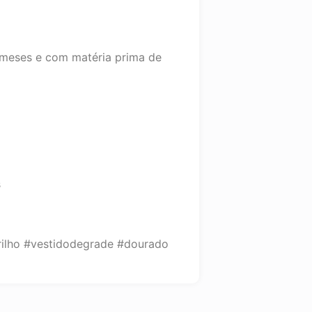
 meses e com matéria prima de
s
rilho #vestidodegrade #dourado