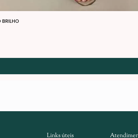
 BRILHO
Links úteis
Atendimen