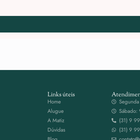
Links úteis
Atendimen
Home
Segunda 
Alugue
Sábado: 
A Matiz
(31) 9 9
Dúvidas
(31) 9 9
Blog
contato@