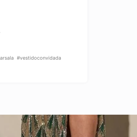
s
arsala #vestidoconvidada