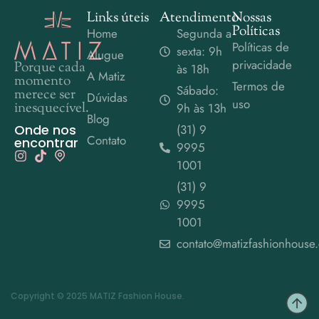
Links úteis
Atendimento
Nossas
Políticas
Home
Segunda a
Políticas de
sexta: 9h
Alugue
privacidade
Porque cada
às 18h
A Matiz
momento
Termos de
Sábado:
merece ser
Dúvidas
uso
inesquecível.
9h às 13h
Blog
Onde nos
(31) 9
Contato
encontrar
9995
1001
(31) 9
9995
1001
contato@matizfashionhouse
Copyright © 2025 MATIZ Fashion House.