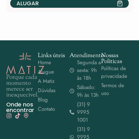
ALUGAR
Links úteis
Atendimento
Nossas
Políticas
Home
Segunda a
Políticas de
sexta: 9h
Alugue
privacidade
Porque cada
às 18h
A Matiz
momento
Termos de
Sábado:
merece ser
Dúvidas
uso
inesquecível.
9h às 13h
Blog
Onde nos
(31) 9
Contato
encontrar
9995
1001
(31) 9
9995