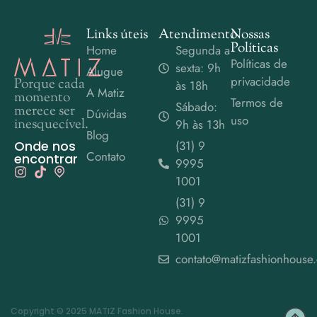
Links úteis
Atendimento
Nossas
Políticas
Home
Segunda a
Políticas de
sexta: 9h
Alugue
privacidade
Porque cada
às 18h
A Matiz
momento
Termos de
Sábado:
merece ser
Dúvidas
uso
inesquecível.
9h às 13h
Blog
Onde nos
(31) 9
Contato
encontrar
9995
1001
(31) 9
9995
1001
contato@matizfashionhouse
Copyright © 2025 MATIZ Fashion House.