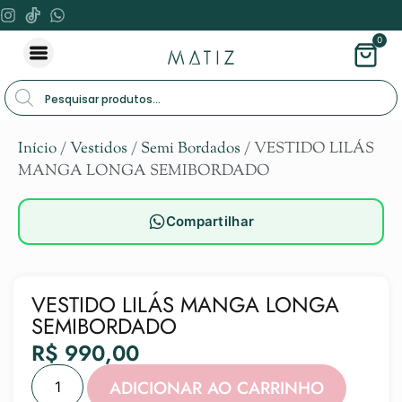
0
Início
/
Vestidos
/
Semi Bordados
/ VESTIDO LILÁS
MANGA LONGA SEMIBORDADO
Compartilhar
VESTIDO LILÁS MANGA LONGA
SEMIBORDADO
R$
990,00
Alternat
ADICIONAR AO CARRINHO