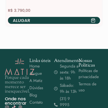
R$
3.790,00
ALUGAR
Links úteis
Atendimento
Nossas
Políticas
Home
Segunda a
Políticas de
sexta: 9h
Alugue
privacidade
Porque cada
às 18h
A Matiz
momento
Termos de
Sábado:
merece ser
Dúvidas
uso
inesquecível.
9h às 13h
Blog
Onde nos
(31) 9
Contato
encontrar
9995