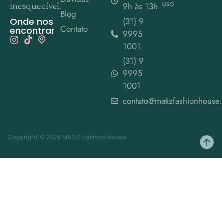
uso
inesquecível.
9h às 13h
Blog
Onde nos
(31) 9
Contato
encontrar
9995
1001
(31) 9
9995
1001
contato@matizfashionhouse
Copyright © 2025 MATIZ Fashion House.