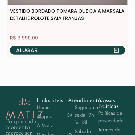
VESTIDO BORDADO TOMARA QUE CAIA MARSALA
DETALHE ROLOTE SAIA FRANJAS
R$
3.990,00
ALUGAR
Links úteis
Atendimento
Nossas
Políticas
Home
Segunda a
Políticas de
sexta: 9h
Alugue
privacidade
Porque cada
às 18h
A Matiz
momento
Termos de
Sábado:
merece ser
Dúvidas