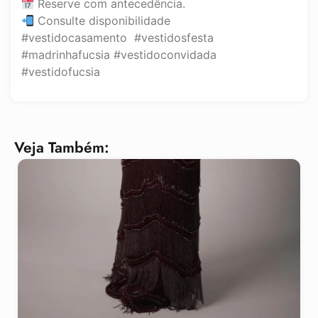
Reserve com antecedência.
Consulte disponibilidade
#vestidocasamento #vestidosfesta
#madrinhafucsia #vestidoconvidada
#vestidofucsia
Veja Também: