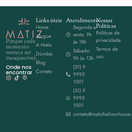
Links úteis
Atendimento
Nossas
Políticas
Home
Segunda a
Políticas de
sexta: 9h
Alugue
privacidade
Porque cada
às 18h
A Matiz
momento
Termos de
Sábado:
merece ser
Dúvidas
uso
inesquecível.
9h às 13h
Blog
Onde nos
(31) 9
Contato
encontrar
9995
1001
(31) 9
9995
1001
contato@matizfashionhouse