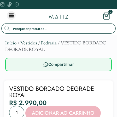
0
Início
/
Vestidos
/
Pedraria
/ VESTIDO BORDADO
DEGRADE ROYAL
Compartilhar
VESTIDO BORDADO DEGRADE
ROYAL
R$
2.990,00
Alternat
ADICIONAR AO CARRINHO