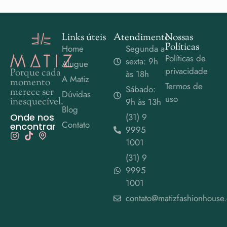
Links úteis
Atendimento
Nossas
Políticas
Home
Segunda a
Políticas de
sexta: 9h
Alugue
privacidade
Porque cada
às 18h
A Matiz
momento
Termos de
Sábado:
merece ser
Dúvidas
uso
inesquecível.
9h às 13h
Blog
Onde nos
(31) 9
Contato
encontrar
9995
1001
(31) 9
9995
1001
contato@matizfashionhouse