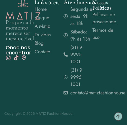
Links úteis
Atendimento
Nossas
Políticas
Home
Segunda a
Políticas de
sexta: 9h
Alugue
privacidade
Porque cada
às 18h
A Matiz
momento
Termos de
Sábado:
merece ser
Dúvidas
uso
inesquecível.
9h às 13h
Blog
Onde nos
(31) 9
Contato
encontrar
9995
1001
(31) 9
9995
1001
contato@matizfashionhouse
Copyright © 2025 MATIZ Fashion House.