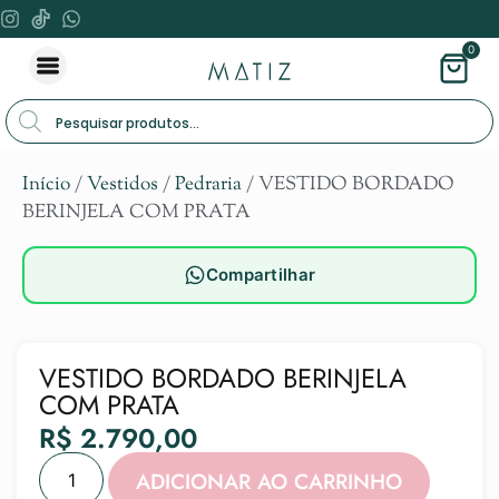
0
Início
/
Vestidos
/
Pedraria
/ VESTIDO BORDADO
BERINJELA COM PRATA
Compartilhar
VESTIDO BORDADO BERINJELA
COM PRATA
R$
2.790,00
Alternat
ADICIONAR AO CARRINHO