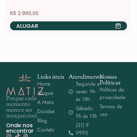
R$
2.990,00
ALUGAR
Links úteis
Atendimento
Nossas
Políticas
Home
Segunda a
Políticas de
sexta: 9h
Alugue
privacidade
Porque cada
às 18h
A Matiz
momento
Termos de
Sábado:
merece ser
Dúvidas
uso
inesquecível.
9h às 13h
Blog
Onde nos
(31) 9
Contato
encontrar
9995