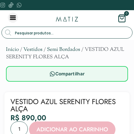
0
Início
/
Vestidos
/
Semi Bordados
/ VESTIDO AZUL
SERENITY FLORES ALÇA
Compartilhar
VESTIDO AZUL SERENITY FLORES
ALÇA
R$
890,00
Alternat
ADICIONAR AO CARRINHO