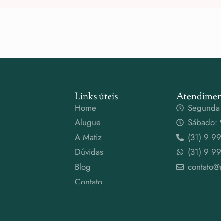
Links úteis
Atendimen
Home
Segunda 
Alugue
Sábado: 
A Matiz
(31) 9 9
Dúvidas
(31) 9 9
Blog
contato@
Contato