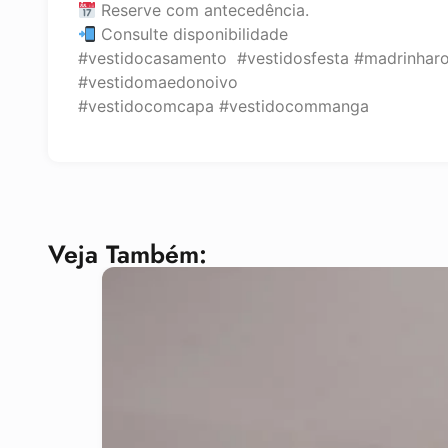
Reserve com antecedência.
Consulte disponibilidade
#vestidocasamento #vestidosfesta #madrinhar
#vestidomaedonoivo
#vestidocomcapa #vestidocommanga
Veja Também: