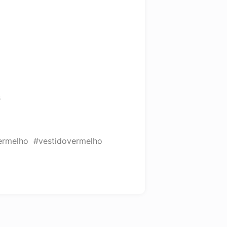
s
vermelho #vestidovermelho