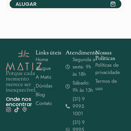
ALUGAR
Links úteis
Atendimento
Nossas
Políticas
Home
Segunda a
Políticas de
sexta: 9h
Alugue
privacidade
Porque cada
às 18h
A Matiz
momento
Termos de
Sábado:
merece ser
Dúvidas
uso
inesquecível.
9h às 13h
Blog
Onde nos
(31) 9
Contato
encontrar
9995
1001
(31) 9
9995