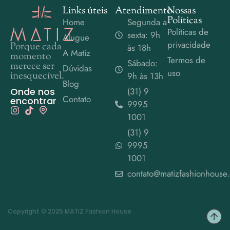
Links úteis
Atendimento
Nossas
Políticas
Home
Segunda a
Políticas de
sexta: 9h
Alugue
privacidade
Porque cada
às 18h
A Matiz
momento
Termos de
Sábado:
merece ser
Dúvidas
uso
inesquecível.
9h às 13h
Blog
Onde nos
(31) 9
Contato
encontrar
9995
1001
(31) 9
9995
1001
contato@matizfashionhouse
Copyright © 2025 MATIZ Fashion House.