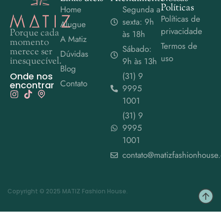
Políticas
Home
Segunda a
Políticas de
sexta: 9h
Alugue
privacidade
Porque cada
às 18h
A Matiz
momento
Termos de
Sábado:
merece ser
Dúvidas
uso
inesquecível.
9h às 13h
Blog
Onde nos
(31) 9
Contato
encontrar
9995
1001
(31) 9
9995
1001
contato@matizfashionhouse
Copyright © 2025 MATIZ Fashion House.