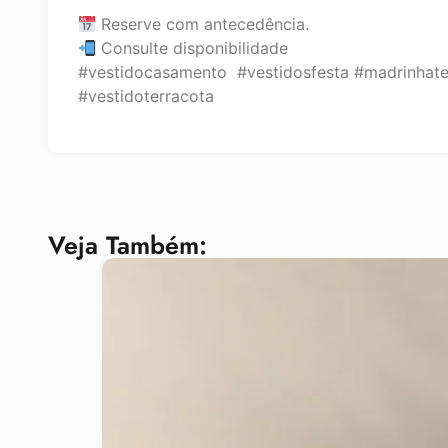
Reserve com antecedência.
Consulte disponibilidade
#vestidocasamento #vestidosfesta #madrinhate
#vestidoterracota
Veja Também: