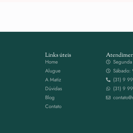
Links úteis
Atendimen
Home
Segunda 
Alugue
Sábado: 
A Matiz
(31) 9 9
Dúvidas
(31) 9 9
Blog
contato@
Contato