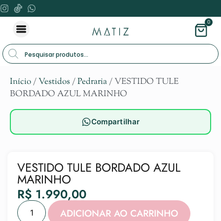
0
Início
/
Vestidos
/
Pedraria
/ VESTIDO TULE
BORDADO AZUL MARINHO
Compartilhar
VESTIDO TULE BORDADO AZUL
MARINHO
R$
1.990,00
Alternat
ADICIONAR AO CARRINHO