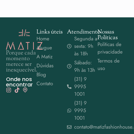
Links úteis
Atendimento
Nossas
Políticas
Home
Segunda a
Políticas de
sexta: 9h
Alugue
privacidade
Porque cada
às 18h
A Matiz
momento
Termos de
Sábado:
merece ser
Dúvidas
uso
inesquecível.
9h às 13h
Blog
Onde nos
(31) 9
Contato
encontrar
9995
1001
(31) 9
9995
1001
contato@matizfashionhouse