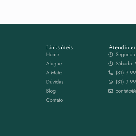
Links úteis
Atendimen
Home
Segunda 
Alugue
Sábado: 
A Matiz
(31) 9 9
Dúvidas
(31) 9 9
Blog
contato@
Contato