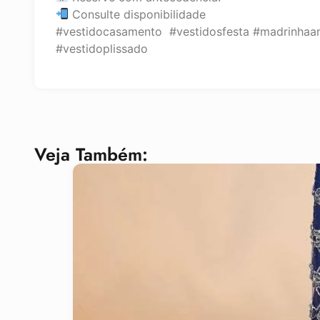
Consulte disponibilidade
#vestidocasamento #vestidosfesta #madrinhaa
#vestidoplissado
Veja Também: