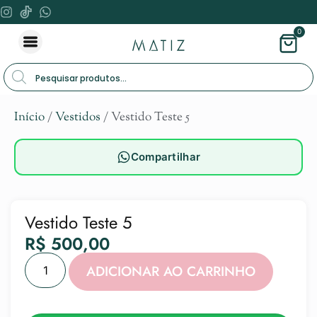
0
Início
/
Vestidos
/ Vestido Teste 5
Compartilhar
Vestido Teste 5
R$
500,00
Alternat
ADICIONAR AO CARRINHO