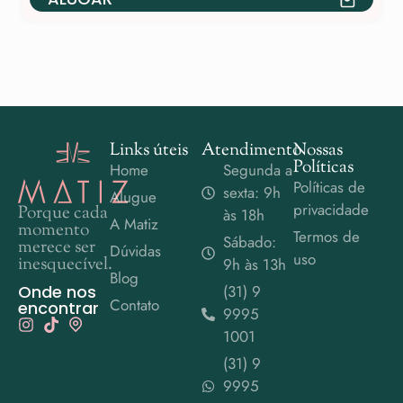
Links úteis
Atendimento
Nossas
Políticas
Home
Segunda a
Políticas de
sexta: 9h
Alugue
privacidade
Porque cada
às 18h
A Matiz
momento
Termos de
Sábado:
merece ser
Dúvidas
uso
inesquecível.
9h às 13h
Blog
Onde nos
(31) 9
Contato
encontrar
9995
1001
(31) 9
9995