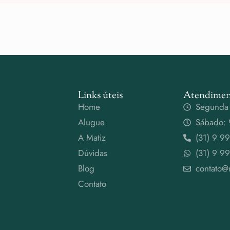
Links úteis
Atendimen
Home
Segunda 
Alugue
Sábado: 
A Matiz
(31) 9 9
Dúvidas
(31) 9 9
Blog
contato@
Contato