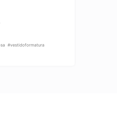
s
osa #vestidoformatura