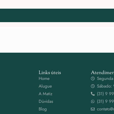
Links úteis
Atendimen
Home
Segunda 
Alugue
Sábado: 
A Matiz
(31) 9 9
Dúvidas
(31) 9 9
Blog
contato@