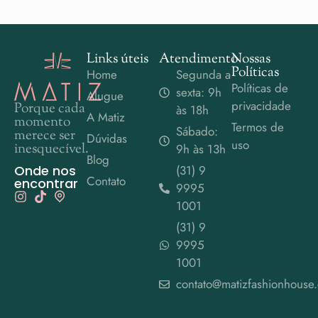
Links úteis
Atendimento
Nossas
Políticas
Home
Segunda a
Políticas de
sexta: 9h
Alugue
privacidade
Porque cada
às 18h
A Matiz
momento
Termos de
Sábado:
merece ser
Dúvidas
uso
inesquecível.
9h às 13h
Blog
Onde nos
(31) 9
Contato
encontrar
9995
1001
(31) 9
9995
1001
contato@matizfashionhouse