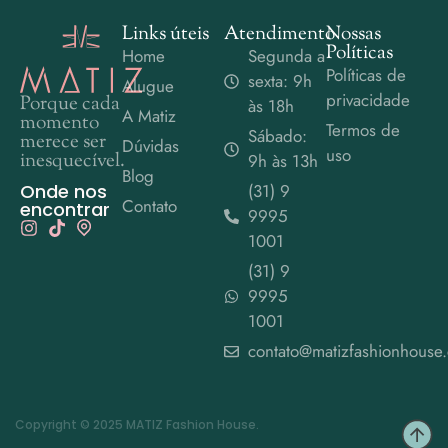
Links úteis
Atendimento
Nossas
Políticas
Home
Segunda a
Políticas de
sexta: 9h
Alugue
privacidade
Porque cada
às 18h
A Matiz
momento
Termos de
Sábado:
merece ser
Dúvidas
uso
inesquecível.
9h às 13h
Blog
Onde nos
(31) 9
Contato
encontrar
9995
1001
(31) 9
9995
1001
contato@matizfashionhouse
Copyright © 2025 MATIZ Fashion House.