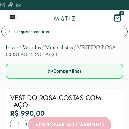
0
Início
/
Vestidos
/
Minimalistas
/ VESTIDO ROSA
COSTAS COM LAÇO
Compartilhar
VESTIDO ROSA COSTAS COM
LAÇO
R$
990,00
Alternat
ADICIONAR AO CARRINHO