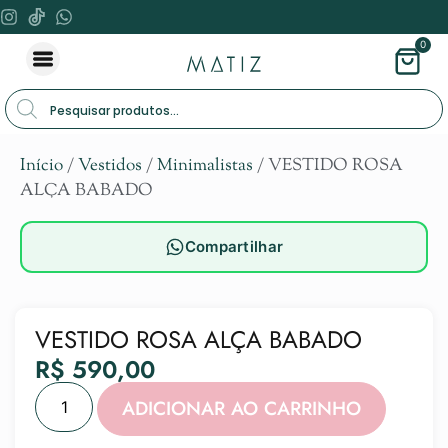
0
Início
/
Vestidos
/
Minimalistas
/ VESTIDO ROSA
ALÇA BABADO
Compartilhar
VESTIDO ROSA ALÇA BABADO
R$
590,00
Alternat
ADICIONAR AO CARRINHO