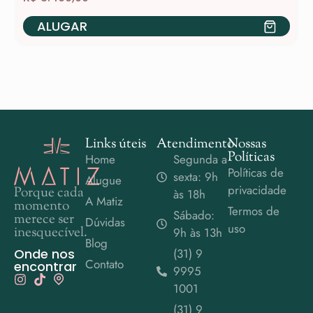
ALUGAR
Links úteis
Atendimento
Nossas
Políticas
Home
Segunda a
Políticas de
sexta: 9h
Alugue
privacidade
Porque cada
às 18h
A Matiz
momento
Termos de
Sábado:
merece ser
Dúvidas
uso
inesquecível.
9h às 13h
Blog
Onde nos
(31) 9
Contato
encontrar
9995
1001
(31) 9