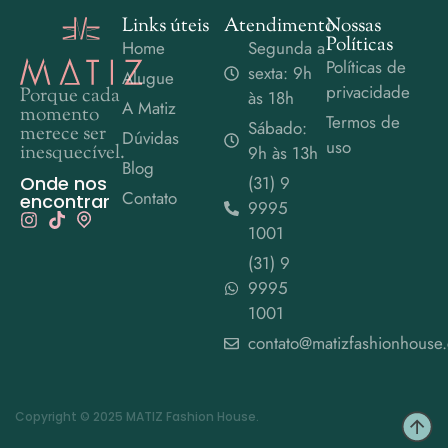
Links úteis
Atendimento
Nossas
Políticas
Home
Segunda a
Políticas de
sexta: 9h
Alugue
privacidade
Porque cada
às 18h
A Matiz
momento
Termos de
Sábado:
merece ser
Dúvidas
uso
inesquecível.
9h às 13h
Blog
Onde nos
(31) 9
Contato
encontrar
9995
1001
(31) 9
9995
1001
contato@matizfashionhouse
Copyright © 2025 MATIZ Fashion House.