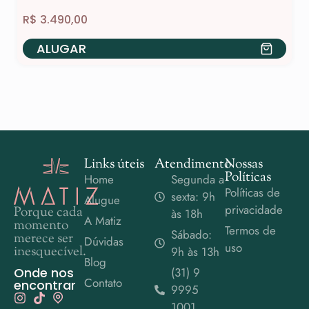
R$
3.490,00
ALUGAR
Links úteis
Atendimento
Nossas
Políticas
Home
Segunda a
Políticas de
sexta: 9h
Alugue
privacidade
Porque cada
às 18h
A Matiz
momento
Termos de
Sábado:
merece ser
Dúvidas
uso
inesquecível.
9h às 13h
Blog
Onde nos
(31) 9
Contato
encontrar
9995
1001