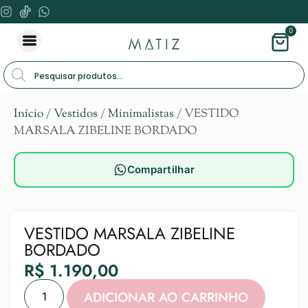
0
Início
/
Vestidos
/
Minimalistas
/ VESTIDO
MARSALA ZIBELINE BORDADO
Compartilhar
VESTIDO MARSALA ZIBELINE
BORDADO
R$
1.190,00
Alternat
ADICIONAR AO CARRINHO