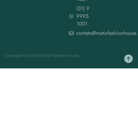
(31) 9
9995
1001
contato@matizfashionhouse
Copyright © 2025 MATIZ Fashion House.