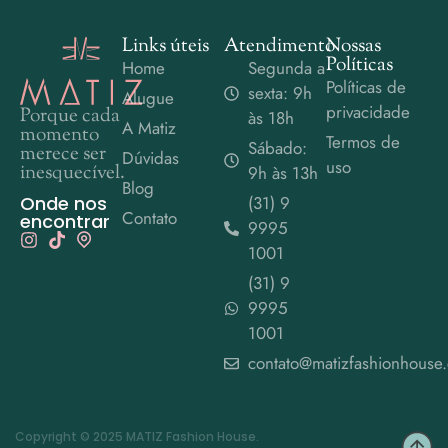
Links úteis
Atendimento
Nossas
Políticas
Home
Segunda a
Políticas de
sexta: 9h
Alugue
privacidade
Porque cada
às 18h
A Matiz
momento
Termos de
Sábado:
merece ser
Dúvidas
uso
inesquecível.
9h às 13h
Blog
Onde nos
(31) 9
Contato
encontrar
9995
1001
(31) 9
9995
1001
contato@matizfashionhouse
Copyright © 2025 MATIZ Fashion House.