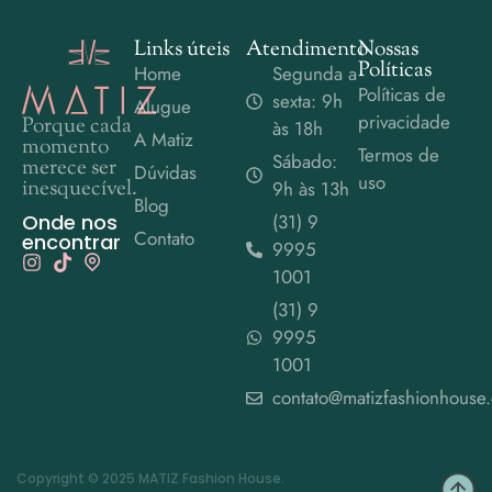
Links úteis
Atendimento
Nossas
Políticas
Home
Segunda a
Políticas de
sexta: 9h
Alugue
privacidade
Porque cada
às 18h
A Matiz
momento
Termos de
Sábado:
merece ser
Dúvidas
uso
inesquecível.
9h às 13h
Blog
Onde nos
(31) 9
Contato
encontrar
9995
1001
(31) 9
9995
1001
contato@matizfashionhouse
Copyright © 2025 MATIZ Fashion House.