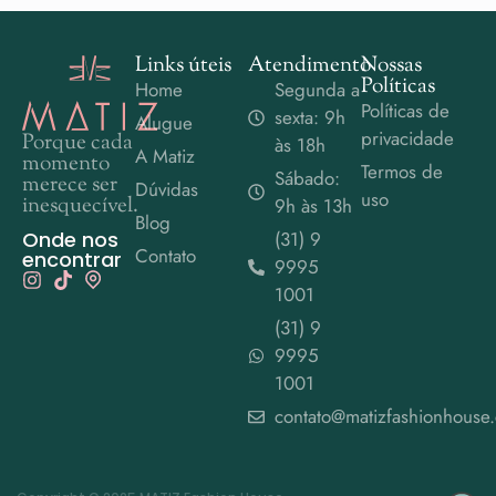
Links úteis
Atendimento
Nossas
Políticas
Home
Segunda a
Políticas de
sexta: 9h
Alugue
privacidade
Porque cada
às 18h
A Matiz
momento
Termos de
Sábado:
merece ser
Dúvidas
uso
inesquecível.
9h às 13h
Blog
Onde nos
(31) 9
Contato
encontrar
9995
1001
(31) 9
9995
1001
contato@matizfashionhouse