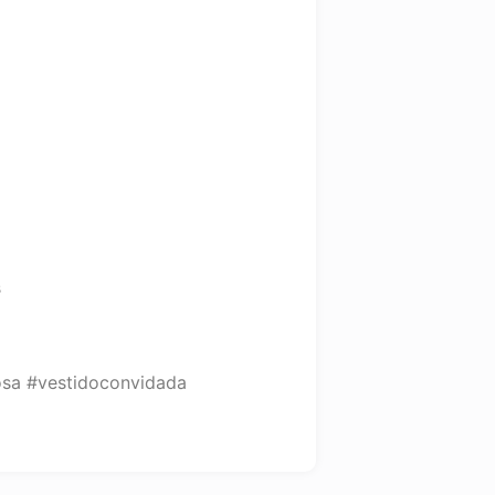
s
osa #vestidoconvidada