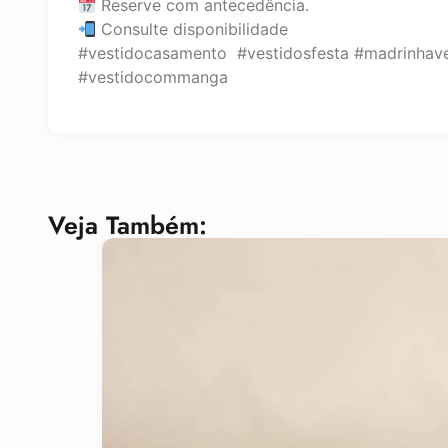
Reserve com antecedência.
Consulte disponibilidade
#vestidocasamento #vestidosfesta #madrinhav
#vestidocommanga
Veja Também: