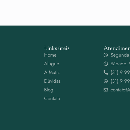
Links úteis
Atendimen
Home
Segunda 
Alugue
Sábado: 
A Matiz
(31) 9 9
Dúvidas
(31) 9 9
Blog
contato@
Contato