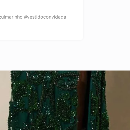
zulmarinho #vestidoconvidada