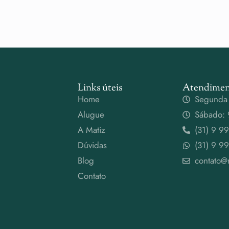
Links úteis
Atendimen
Home
Segunda 
Alugue
Sábado: 
A Matiz
(31) 9 9
Dúvidas
(31) 9 9
Blog
contato@
Contato