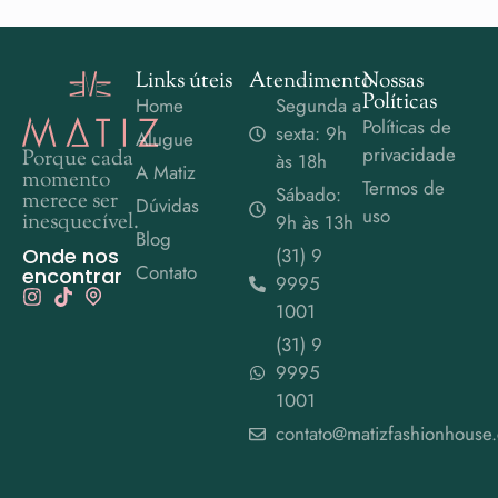
Links úteis
Atendimento
Nossas
Políticas
Home
Segunda a
Políticas de
sexta: 9h
Alugue
privacidade
Porque cada
às 18h
A Matiz
momento
Termos de
Sábado:
merece ser
Dúvidas
uso
inesquecível.
9h às 13h
Blog
Onde nos
(31) 9
Contato
encontrar
9995
1001
(31) 9
9995
1001
contato@matizfashionhouse