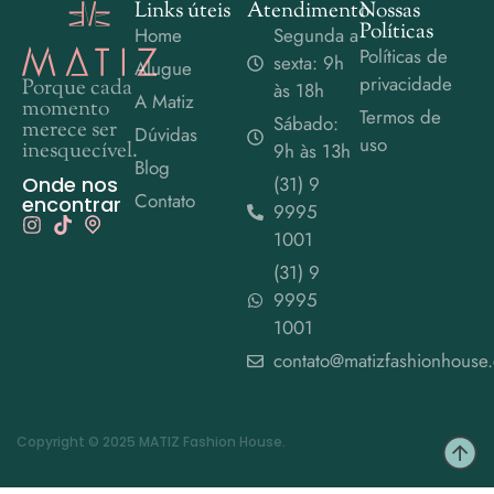
Links úteis
Atendimento
Nossas
Políticas
Home
Segunda a
Políticas de
sexta: 9h
Alugue
privacidade
Porque cada
às 18h
A Matiz
momento
Termos de
Sábado:
merece ser
Dúvidas
uso
inesquecível.
9h às 13h
Blog
Onde nos
(31) 9
Contato
encontrar
9995
1001
(31) 9
9995
1001
contato@matizfashionhouse
Copyright © 2025 MATIZ Fashion House.