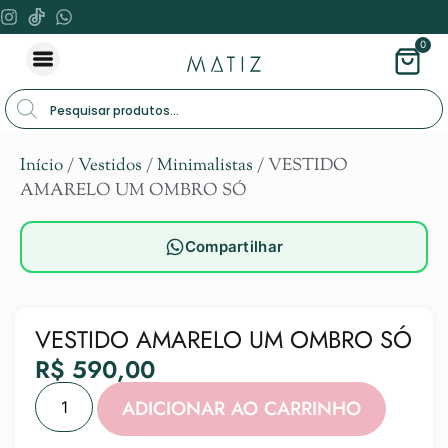
0
Início
/
Vestidos
/
Minimalistas
/ VESTIDO
AMARELO UM OMBRO SÓ
Compartilhar
VESTIDO AMARELO UM OMBRO SÓ
R$
590,00
Alternat
ADICIONAR AO CARRINHO