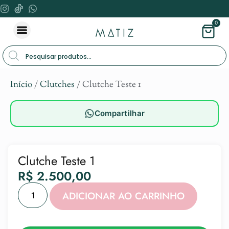
0
Início
/
Clutches
/ Clutche Teste 1
Compartilhar
Clutche Teste 1
R$
2.500,00
Alternat
ADICIONAR AO CARRINHO